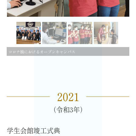
宜野湾市と包括連携協定 －
2020
（令和
2
）
2
月
10
日－
2021
令和3
学生会館竣工式典