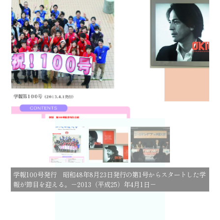
新石垣空港看板設置（本学卒業生ミュージシャン 下地勇さん／ミュ
ージシャン モンゴル
800
上江洌清作さん）
2014
年沖縄広告賞受
賞 －
2013
（平成
25
）
3
月
7
日－