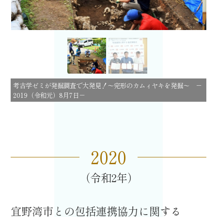
考古学ゼミが発掘調査で大発見！～完形のカムィヤキを発掘～ －
2019
（令和元）
8
月
7
日－
2020
令和2
宜野湾市との包括連携協力に関する