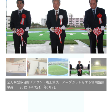
全天候型多目的グラウンド竣工式典 テープカットをする富川盛武
学長 －
2012
（平成
24
）年
3
月
7
日－