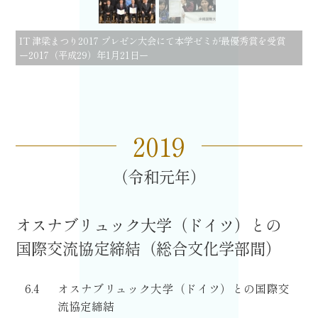
沖縄税理士会と包括連携協定 －
2017
（平成
29
）
6
月
16
日－
2019
令和元
オスナブリュック大学（ドイツ）との
国際交流協定締結（総合文化学部間）
6.4
オスナブリュック大学（ドイツ）との国際交
流協定締結