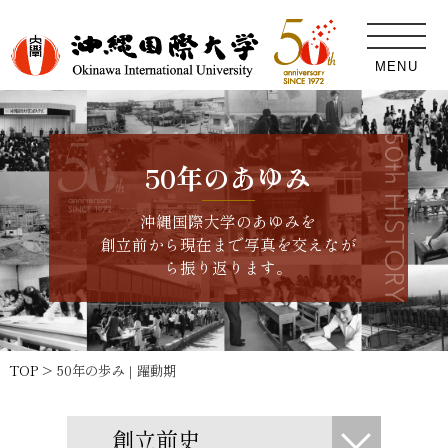
MENU
50年のあゆみ
沖縄国際大学のあゆみを
創立前から現在まで写真を交えなが
ら振り返ります。
TOP
50年の歩み｜躍動期
創立前史