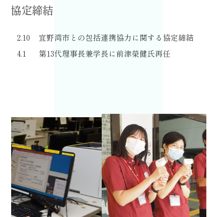
協定締結
2.10
宜野湾市との包括連携協力に関する協定締結
4.1
第13代理事長兼学長に前津榮健氏再任